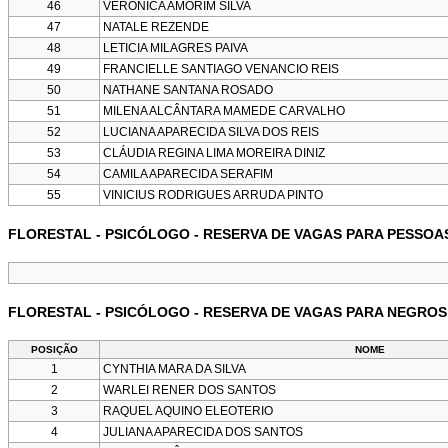
46
VERÔNICA AMORIM SILVA
47
NATALE REZENDE
48
LETICIA MILAGRES PAIVA
49
FRANCIELLE SANTIAGO VENANCIO REIS
50
NATHANE SANTANA ROSADO
51
MILENA ALCÂNTARA MAMEDE CARVALHO
52
LUCIANA APARECIDA SILVA DOS REIS
53
CLÁUDIA REGINA LIMA MOREIRA DINIZ
54
CAMILA APARECIDA SERAFIM
55
VINICIUS RODRIGUES ARRUDA PINTO
FLORESTAL - PSICÓLOGO - RESERVA DE VAGAS PARA PESSOA
FLORESTAL - PSICÓLOGO - RESERVA DE VAGAS PARA NEGRO
POSIÇÃO
NOME
1
CYNTHIA MARA DA SILVA
2
WARLEI RENER DOS SANTOS
3
RAQUEL AQUINO ELEOTERIO
4
JULIANA APARECIDA DOS SANTOS