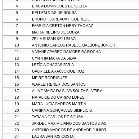
4
ÉRICA DOMINGUES DE SOUZA
5
KELLEM DIAS DE SOUSA
6
BRUNO FOUREAUX FIGUEREDO
7
FABRICIA CRETON NERY THOMAZ
8
MAIRA RIBEIRO DE SOUZA
9
ZEILA SUSAN KELI SILVA
10
ANTONIO CARLOS RABELO DALBONE JÚNIOR
11
VIVIANE APARECIDA MOREIRA ROCHA
12
CYNTHIA MARA DA SILVA
13
LETÍCIA CHAGAS FARIA
14
GABRIELE ARAÚJO QUEIROZ
15
MEIRE RODRIGUES
16
WARLEI RENER DOS SANTOS
17
ALINE MAIRA DA SILVA SOUZA SILVEIRA
18
NATALICE DO CARMO LOPES
19
MARA LUCIA BARROS MARTIN
20
CARINNA GONÇALVES SIMPLÍCIO
21
TATIANA CARLOS DE SOUSA
22
JARDEL MAXIMILIANO DOS SANTOS DIAS
23
ANTONIO MARCOS DE ANDRADE JUNIOR
24
LAURA SANTOS COSTA