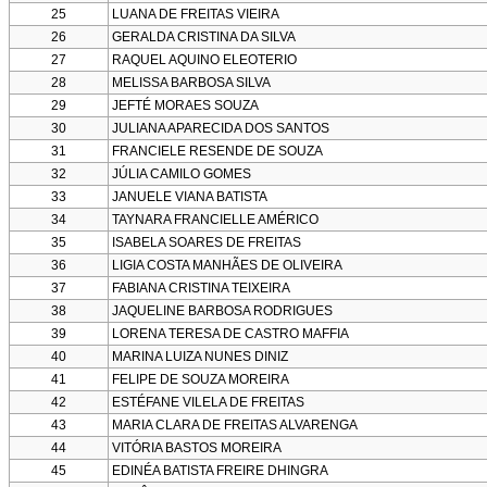
25
LUANA DE FREITAS VIEIRA
26
GERALDA CRISTINA DA SILVA
27
RAQUEL AQUINO ELEOTERIO
28
MELISSA BARBOSA SILVA
29
JEFTÉ MORAES SOUZA
30
JULIANA APARECIDA DOS SANTOS
31
FRANCIELE RESENDE DE SOUZA
32
JÚLIA CAMILO GOMES
33
JANUELE VIANA BATISTA
34
TAYNARA FRANCIELLE AMÉRICO
35
ISABELA SOARES DE FREITAS
36
LIGIA COSTA MANHÃES DE OLIVEIRA
37
FABIANA CRISTINA TEIXEIRA
38
JAQUELINE BARBOSA RODRIGUES
39
LORENA TERESA DE CASTRO MAFFIA
40
MARINA LUIZA NUNES DINIZ
41
FELIPE DE SOUZA MOREIRA
42
ESTÉFANE VILELA DE FREITAS
43
MARIA CLARA DE FREITAS ALVARENGA
44
VITÓRIA BASTOS MOREIRA
45
EDINÉA BATISTA FREIRE DHINGRA