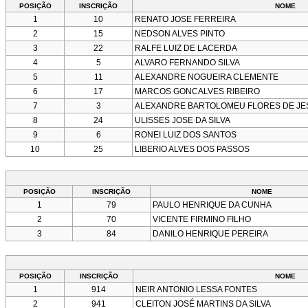
POSIÇÃO
INSCRIÇÃO
NOME
1
10
RENATO JOSE FERREIRA
2
15
NEDSON ALVES PINTO
3
22
RALFE LUIZ DE LACERDA
4
5
ALVARO FERNANDO SILVA
5
11
ALEXANDRE NOGUEIRA CLEMENTE
6
17
MARCOS GONCALVES RIBEIRO
7
3
ALEXANDRE BARTOLOMEU FLORES DE JE
8
24
ULISSES JOSE DA SILVA
9
6
RONEI LUIZ DOS SANTOS
10
25
LIBERIO ALVES DOS PASSOS
POSIÇÃO
INSCRIÇÃO
NOME
1
79
PAULO HENRIQUE DA CUNHA
2
70
VICENTE FIRMINO FILHO
3
84
DANILO HENRIQUE PEREIRA
POSIÇÃO
INSCRIÇÃO
NOME
1
914
NEIR ANTONIO LESSA FONTES
2
941
CLEITON JOSÉ MARTINS DA SILVA