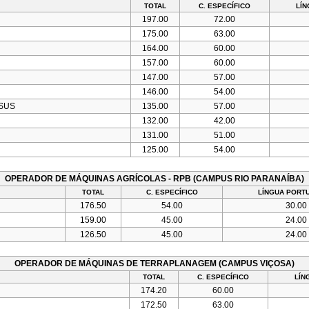
TOTAL
C. ESPECÍFICO
LÍ
197.00
72.00
175.00
63.00
164.00
60.00
157.00
60.00
147.00
57.00
146.00
54.00
SUS
135.00
57.00
132.00
42.00
131.00
51.00
125.00
54.00
OPERADOR DE MÁQUINAS AGRÍCOLAS - RPB (CAMPUS RIO PARANAÍBA)
TOTAL
C. ESPECÍFICO
LÍNGUA PORT
176.50
54.00
30.00
159.00
45.00
24.00
126.50
45.00
24.00
OPERADOR DE MÁQUINAS DE TERRAPLANAGEM (CAMPUS VIÇOSA)
TOTAL
C. ESPECÍFICO
LÍN
174.20
60.00
172.50
63.00