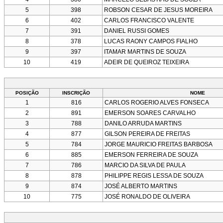
5
398
ROBSON CESAR DE JESUS MOREIRA
6
402
CARLOS FRANCISCO VALENTE
7
391
DANIEL RUSSI GOMES
8
378
LUCAS RAONY CAMPOS FIALHO
9
397
ITAMAR MARTINS DE SOUZA
10
419
ADEIR DE QUEIROZ TEIXEIRA
POSIÇÃO
INSCRIÇÃO
NOME
1
816
CARLOS ROGERIO ALVES FONSECA
2
891
EMERSON SOARES CARVALHO
3
788
DANILO ARRUDA MARTINS
4
877
GILSON PEREIRA DE FREITAS
5
784
JORGE MAURICIO FREITAS BARBOSA
6
885
EMERSON FERREIRA DE SOUZA
7
786
MARCIO DA SILVA DE PAULA
8
878
PHILIPPE REGIS LESSA DE SOUZA
9
874
JOSÉ ALBERTO MARTINS
10
775
JOSÉ RONALDO DE OLIVEIRA