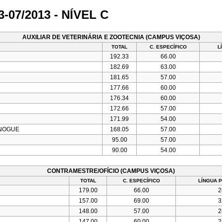
07/2013 - NÍVEL C
AUXILIAR DE VETERINÁRIA E ZOOTECNIA (CAMPUS VIÇOSA)
TOTAL
C. ESPECÍFICO
L
192.33
66.00
182.69
63.00
181.65
57.00
177.66
60.00
176.34
60.00
172.66
57.00
171.99
54.00
 NOGUE
168.05
57.00
95.00
57.00
90.00
54.00
CONTRAMESTRE/OFÍCIO (CAMPUS VIÇOSA)
TOTAL
C. ESPECÍFICO
LÍNGUA 
179.00
66.00
2
157.00
69.00
3
148.00
57.00
2
147.00
60.00
2