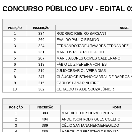
CONCURSO PÚBLICO UFV - EDITAL 03-
POSIÇÃO
INSCRIÇÃO
NOME
1
334
RODRIGO RIBEIRO BARSANTI
2
269
EVALDO PAULO FIRMINO
3
324
FERNANDO TADEU TAVARES FERNANDEZ
4
231
MARCOS ROBERTO FIALHO
5
207
MARÍLIA LOPES GOMES CALDERANO
6
313
FÁBIO LUIZ PEREIRA FONTES
7
219
JULIO CESAR OLIVEIRA DIAS
8
247
GLÁUCIO CRISTIANO CABRAL DE BARROS
9
215
CARLOS LANA PINHEIRO
10
362
GERALDO IRIA DE SOUZA JÚNIOR
POSIÇÃO
INSCRIÇÃO
NOME
1
383
MAURÍCIO DE SOUZA FONTES
2
404
ANDERSON RODRIGUES COELHO
3
389
CÉLIO SANTANA HERMENEGILDO
4
380
MARCELO SEBASTIAO DE SOUZA