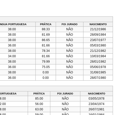
ÍNGUA PORTUGUESA
PRÁTICA
FOI JURADO
NASCIMENTO
38.00
88.33
NÃO
21/12/1986
38.00
81.69
NÃO
28/09/1984
38.00
86.65
NÃO
23/07/1977
36.00
81.66
NÃO
05/03/1980
38.00
78.34
NÃO
21/12/1982
34.00
81.66
NÃO
10/03/1984
38.00
79.99
NÃO
28/01/1982
36.00
75.05
NÃO
05/06/1978
38.00
0.00
NÃO
31/08/1985
36.00
0.00
NÃO
28/07/1980
PORTUGUESA
PRÁTICA
FOI JURADO
NASCIMENTO
8.00
85.00
NÃO
03/05/1978
2.00
56.00
NÃO
23/04/1974
8.00
63.00
NÃO
26/07/1981
8.00
59.00
NÃO
16/01/1984