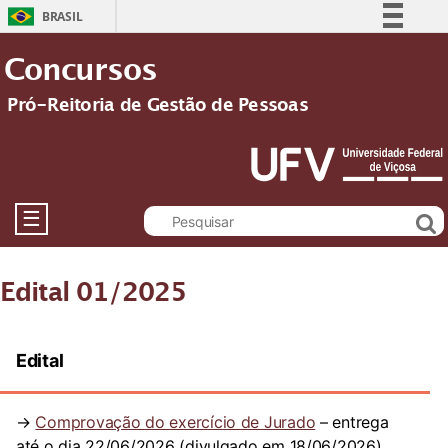
BRASIL
Simplifique!
Concursos
Comunica BR
Pró-Reitoria de Gestão de Pessoas
Participe
Acesso à informação
Legislação
Canais
☰
Edital 01/2025
Edital
→
Comprovação do exercício de Jurado
– entrega
até o dia 22/06/2026 (divulgado em 18/06/2026)