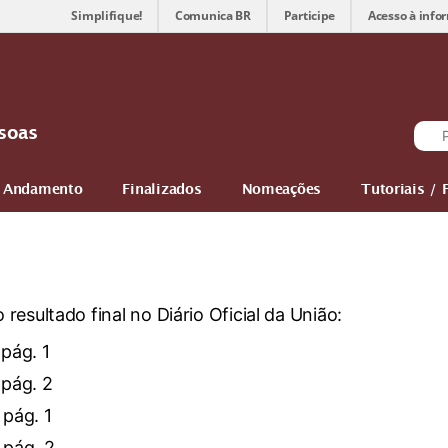
Simplifique!
Comunica BR
Participe
Acesso à info
ssoas
m Andamento
Finalizados
Nomeações
Tutoriais / 
esultado final no Diário Oficial da União:
pág. 1
pág. 2
pág. 1
pág. 2