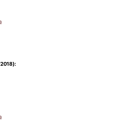
a
/2018):
a