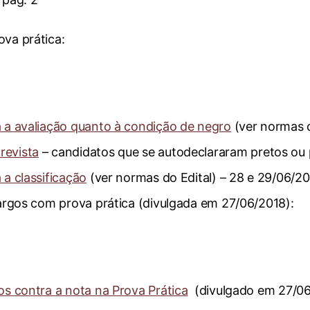
ova prática:
a a avaliação quanto à condição de negro
(ver normas d
revista
– candidatos que se autodeclararam pretos ou 
 a classificação
(ver normas do Edital) – 28 e 29/06/2
_cargos com prova prática (divulgada em 27/06/2018):
os contra a nota na Prova Prática
(divulgado em 27/06