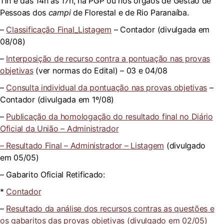
11h e das 14h às 17h, na PGP ou nos órgãos de Gestão de
Pessoas dos
campi
de Florestal e de Rio Paranaíba.
–
Classificação Final_Listagem
– Contador (divulgada em
08/08)
–
Interposição de recurso contra a pontuação nas provas
objetivas
(ver normas do Edital) – 03 e 04/08
–
Consulta individual da pontuação nas provas objetivas
–
Contador (divulgada em 1º/08)
–
Publicação da homologação do resultado final no Diário
Oficial da União – Administrador
– Resultado Final – Administrador – Listagem
(divulgado
em 05/05)
– Gabarito Oficial Retificado:
*
Contador
–
Resultado da análise dos recursos contras as questões e
os gabaritos das provas objetivas (divulgado em 02/05)