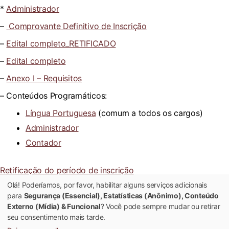
*
Administrador
–
Comprovante Definitivo de Inscrição
–
Edital completo_RETIFICADO
–
Edital completo
–
Anexo I – Requisitos
– Conteúdos Programáticos:
Língua Portuguesa
(comum a todos os cargos)
Administrador
Contador
Retificação do período de inscrição
Olá! Poderíamos, por favor, habilitar alguns serviços adicionais
Extrato DOU
para
Segurança (Essencial), Estatísticas (Anônimo), Conteúdo
Extrato DOU (continuação)
Externo (Mídia) & Funcional
? Você pode sempre mudar ou retirar
seu consentimento mais tarde.