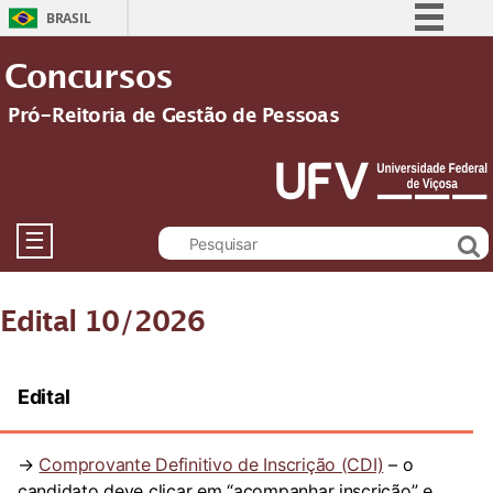
BRASIL
Simplifique!
Concursos
Comunica BR
Pró-Reitoria de Gestão de Pessoas
Participe
Acesso à informação
Legislação
Canais
☰
Edital 10/2026
Edital
→
Comprovante Definitivo de Inscrição (CDI)
– o
candidato deve clicar em “acompanhar inscrição” e