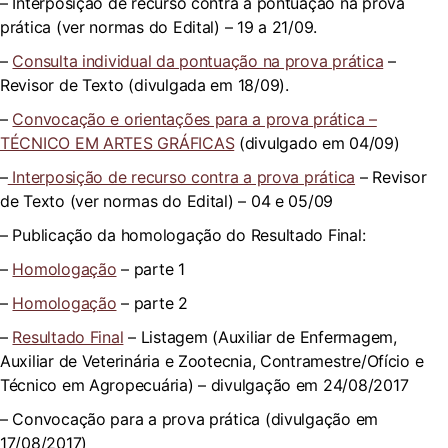
– Interposição de recurso contra a pontuação na prova
prática (ver normas do Edital) – 19 a 21/09.
–
Consulta individual da pontuação na prova prática
–
Revisor de Texto (divulgada em 18/09).
–
Convocação e orientações para a prova prática –
TÉCNICO EM ARTES GRÁFICAS
(divulgado em 04/09)
–
Interposição de recurso contra a prova prática
– Revisor
de Texto (ver normas do Edital) – 04 e 05/09
– Publicação da homologação do Resultado Final:
–
Homologação
– parte 1
–
Homologação
– parte 2
–
Resultado Final
– Listagem (Auxiliar de Enfermagem,
Auxiliar de Veterinária e Zootecnia, Contramestre/Ofício e
Técnico em Agropecuária) – divulgação em 24/08/2017
– Convocação para a prova prática (divulgação em
17/08/2017)