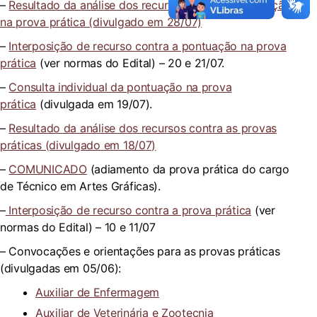
–
Resultado da análise dos recursos contra a pontuação
na prova prática (divulgado em 28/07)
–
Interposição de recurso contra a pontuação na prova
prática
(ver normas do Edital) – 20 e 21/07.
–
Consulta individual da pontuação na prova
prática
(divulgada em 19/07).
–
Resultado da análise dos recursos contra as provas
práticas (divulgado em 18/07)
–
COMUNICADO
(adiamento da prova prática do cargo
de Técnico em Artes Gráficas).
–
Interposição de recurso contra a prova prática
(ver
normas do Edital) – 10 e 11/07
– Convocações e orientações para as provas práticas
(divulgadas em 05/06):
Auxiliar de Enfermagem
Auxiliar de Veterinária e Zootecnia