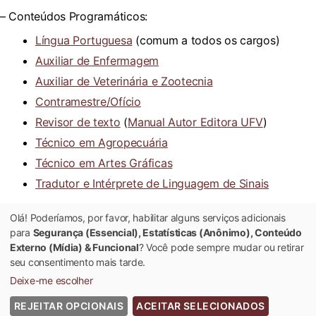
– Conteúdos Programáticos:
Língua Portuguesa
(comum a todos os cargos)
Auxiliar de Enfermagem
Auxiliar de Veterinária e Zootecnia
Contramestre/Ofício
Revisor de texto
(
Manual Autor Editora UFV
)
Técnico em Agropecuária
Técnico em Artes Gráficas
Tradutor e Intérprete de Linguagem de Sinais
Olá! Poderíamos, por favor, habilitar alguns serviços adicionais
Retificação_Técnico em Agropecuária
para
Segurança (Essencial), Estatísticas (Anônimo), Conteúdo
Extrato DOU
Externo (Mídia) & Funcional
? Você pode sempre mudar ou retirar
seu consentimento mais tarde.
Deixe-me escolher
REJEITAR OPCIONAIS
ACEITAR SELECIONADOS
© 2022 Universidade Federal de Viçosa - Todos os Direitos Reservados