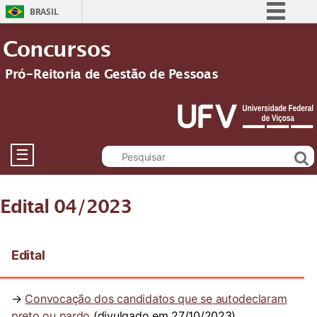
BRASIL
Simplifique!
Concursos
Comunica BR
Pró-Reitoria de Gestão de Pessoas
Participe
Acesso à informação
Legislação
Canais
☰
Edital 04/2023
Edital
→
Convocação dos candidatos que se autodeclaram
preto ou pardo
(divulgado em 27/10/2023)