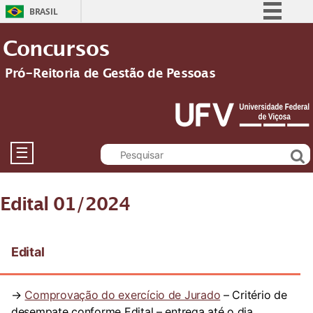
BRASIL
Simplifique!
Concursos
Comunica BR
Pró-Reitoria de Gestão de Pessoas
Participe
Acesso à informação
Legislação
Canais
☰
Edital 01/2024
Edital
→
Comprovação do exercício de Jurado
– Critério de
desempate conforme Edital – entrega até o dia