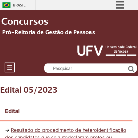
BRASIL
Simplifique!
Concursos
Comunica BR
Pró-Reitoria de Gestão de Pessoas
Participe
Acesso à informação
Legislação
Canais
☰
Edital 05/2023
Edital
→
Resultado do procedimento de heteroidentificação
dos candidatos que se autodeclaram pretos ou